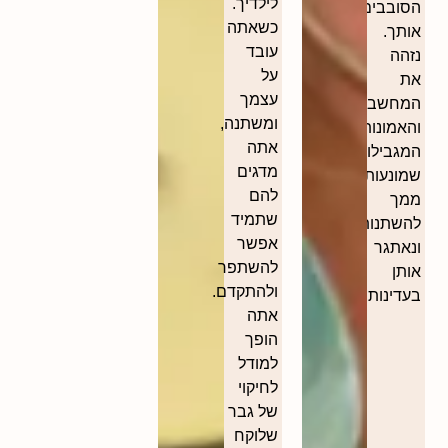
לילדיך.
הסובבים
כשאתה
אותך.
עובד
נזהה
על
את
עצמך
המחשבות
ומשתנה,
והאמונות
אתה
המגבילות
מדגים
שמונעות
להם
ממך
שתמיד
להשתנות,
אפשר
ונאתגר
להשתפר
אותן
ולהתקדם.
בעדינות.
אתה
הופך
למודל
לחיקוי
של גבר
שלוקח