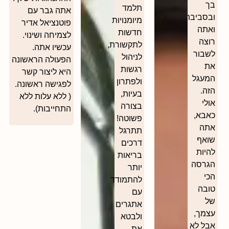
בך
תלמד
אתה גבר עם
ובסביבתך,
מיומנויות
פוטנציאל אדיר
ואתה
חדשות
לצמיחה ושינוי.
רוצה
לתקשורת,
עכשיו אתה.
לשבור
לניהול
הפעולה הראשונה
את
רגשות
היא ליצור קשר
המעגל
ולפתרון
לפגישה ראשונה.
הזה.
בעיות,
( ללא עלות ללא
אולי
בצורה
התחייבות).
כאבא,
פשוטה!
אתה
תתרגל
שואף
דרכים
להיות
בריאות
הגרסה
יותר
הכי
להתמודד
טובה
עם
של
אתגרים
עצמך,
ולבטא
אבל לא
את