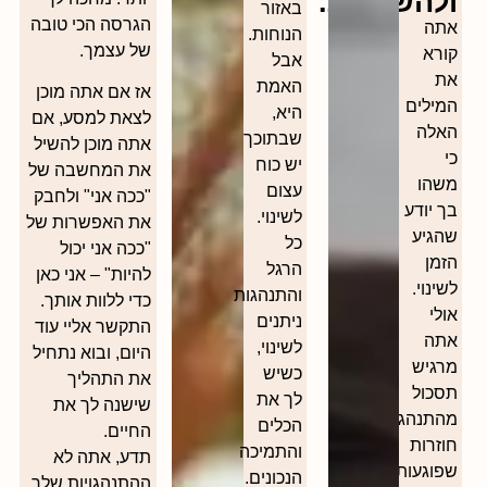
ולהשתנות.
באזור
הגרסה הכי טובה
אתה
הנוחות.
של עצמך.
קורא
אבל
את
האמת
אז אם אתה מוכן
המילים
היא,
לצאת למסע, אם
האלה
שבתוכך
אתה מוכן להשיל
כי
יש כוח
את המחשבה של
משהו
עצום
"ככה אני" ולחבק
בך יודע
לשינוי.
את האפשרות של
שהגיע
כל
"ככה אני יכול
הזמן
הרגל
להיות" – אני כאן
לשינוי.
והתנהגות
כדי ללוות אותך.
אולי
ניתנים
התקשר אליי עוד
אתה
לשינוי,
היום, ובוא נתחיל
מרגיש
כשיש
את התהליך
תסכול
לך את
שישנה לך את
מהתנהגויות
הכלים
החיים.
חוזרות
והתמיכה
תדע, אתה לא
שפוגעות
הנכונים.
ההתנהגויות שלך.