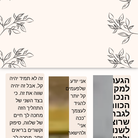
הגעת
זה לא תמיד יהיה
אני יודע
קל, אבל זה יהיה
למקום
שלפעמים
שווה את זה. כי
הנכון:
קל יותר
בצד השני של
הכוונה
להגיד
התהליך הזה
לעצמך
לגברים
מחכה לך חיים
"ככה
שרוצים
של שלווה, סיפוק
אני"
לשנות
וקשרים בריאים
ולהישאר
יותר. מחכה לך