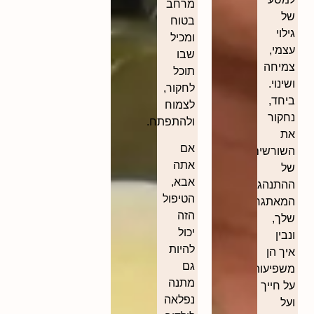
מרחב
של
בטוח
גילוי
ומכיל
עצמי,
שבו
צמיחה
תוכל
ושינוי.
לחקור,
ביחד,
לצמוח
נחקור
ולהתפתח.
את
אם
השורשים
אתה
של
אבא,
ההתנהגויות
הטיפול
המאתגרות
הזה
שלך,
יכול
ונבין
להיות
איך הן
גם
משפיעות
מתנה
על חייך
נפלאה
ועל