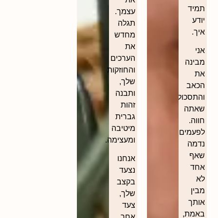
תמיד
עצמך.
יודע
תגלה
איך.
מחדש
את
אני
הערכים
מבינה
והחוזקות
את
שלך,
הכאב
ותבנה
והתסכול
זהות
שאתה
גברית
חווה.
מיטיבה
לפעמים
ומעצימה.
נדמה
שאף
אנחנו
אחד
נצעד
לא
בקצב
מבין
שלך,
אותך
צעד
באמת,
אחר