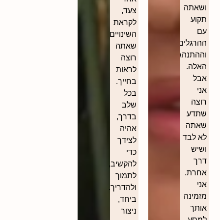
ושאתה
צעד,
תקוע
לקראת
עם
השינויים
ההרגלים
שאתה
וההתנהגויות
רוצה
האלה.
לראות
אבל
בחייך.
אני
בכל
רוצה
שלב
שתדע
בדרך,
שאתה
אהיה
לא לבד
לצידך
ושיש
כדי
דרך
להקשיב,
אחרת.
לתמוך
אני
ולהדריך.
מזמינה
ביחד,
אותך
ניצור
למסע