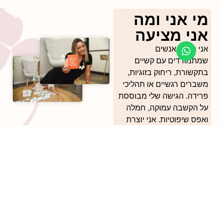
 אני ומה
ני מציעה
 מלווה אנשים
תמודדים עם קשיים
שורת, ריחוק בזוגיות,
רים רגשיים או תהליכי
ידה. הגישה שלי מבוססת
 הקשבה עמוקה, חמלה
ס שיפוטיות. אני יוצרת
חב שבו אפשר להבין את
 שמפעיל אותנו, להרפות
עש פנימי ולמצוא שפה
שה שמובילה לשקט,
בור ולביטחון אישי.
 מאמינה שטיפול טוב
יל בחיבור אנושי אמיתי.