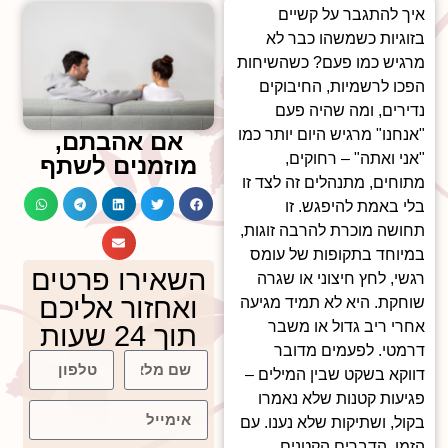
איך להתגבר על קשיים
בזוגיות כשמשהו כבר לא
מרגיש כמו פעם? כשהשיחות
הפכו לרשמיות, החיבוקים
נדירים, ומה שהיה פעם
"אנחנו" מרגיש היום יותר כמו
אם אהבתם,
"אני ואתה" – רחוקים,
מוזמנים לשתף
מתוחים, מתנהלים זה לצד זו
בלי באמת להיפגש. זו
תחושה מוכרת להרבה זוגות,
במיוחד בתקופות של עומס
השאירו פרטים
רגשי, לחץ חיצוני או שגרה
ואחזור אליכם
שוחקת. היא לא תמיד מגיעה
אחרי ריב גדול או משבר
תוך 24 שעות
דרמטי. לפעמים מדובר
דווקא בשקט שבין המילים –
פגיעות קטנות שלא נאמרו
בקול, ושתיקות שלא נענו. עם
הזמן, הדברים הקטנים