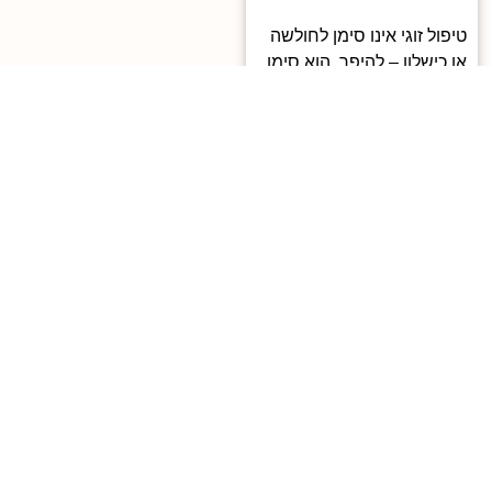
טיפול זוגי אינו סימן לחולשה
או כישלון – להיפך. הוא סימן
לכך ששניכם רוצים להבין,
להשתפר, לצאת ממעגל
הכאב ולהתחיל שיח אחר.
מטפל זוגי מקצועי יודע לעזור
לכם לזהות דפוסים שלא
תמיד רואים מבפנים,
להקשיב בלי שיפוט, ולבנות
יחד שפה זוגית שמאפשרת
ביטוי, הכלה והתחברות
מחודשת.
במפגשים זוגיים מתרגלים לא
רק הקשבה אמפתית, אלא
גם פתרון סכסוכים, גבולות
אישיים, ושיח שמכבד את
הפגיעות מבלי להיבהל