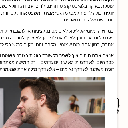
עוסקת בעיקר בלוגיסטיקה: סידורים, ילדים, עבודה. דווקא כ
זוגית
יכולה להפוך למפגש רגשי אמיתי. משפט אחד, קטן ורך, 
התחושה של קירבה ואכפתיות.
במרוץ היומיומי קל ליפול לאוטומטים, לציניות או לתגובתיות. א
פעם קל וטבעי, הופך לאט־לאט לריחוק. לא צריך לחכות למשב
אחרת, בטון אחר. כזה שמזמין, מקרב, ונותן מקום לרגש בלי לה
אז אם אתם תוהים איך לשפר תקשורת בזוגית בצורה פשוטה 
כבר היום. לא דרמות, לא שינויים גדולים – רק חמישה מפתחו
זוגית משתנה לא דרך נאומים – אלא דרך מילה אחת שנאמרת נ