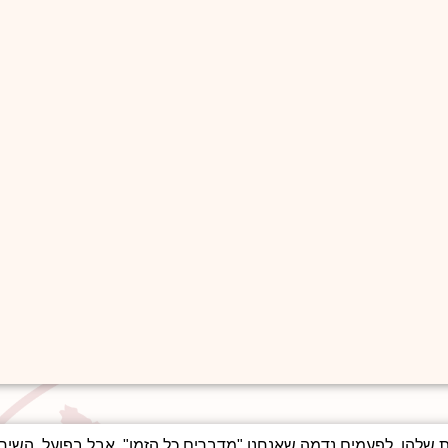
שלהן. לפעמים נדמה שאנחנו "מדברים כל הזמן", אבל בפועל, השיח