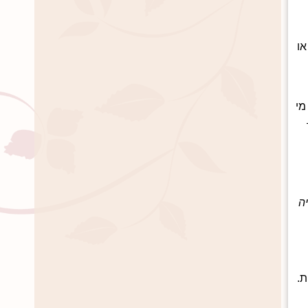
או
מי
יה
ת.