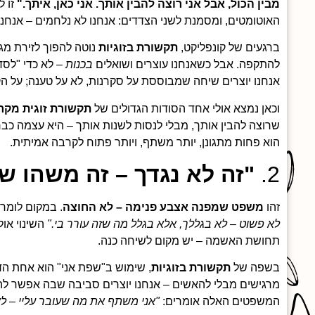
מבין הכול, אבל אני רוצה להבין אותך. אני כאן, איתך."
זו ל
האוטומטים, ומסמנת לשני הצדדים: אנחנו לא נלחמים – אנחנו
ברגעים של קונפליקט,
תקשורת בזוגיות
נוטה להפוך לזירת מגננ
להתקפה. אבל כשאנחנו עוצרים ושואלים
בכנות
– לא כדי "לסד
אנחנו יוצרים שיחה שמבוססת על סקרנות, לא על טענה; על ה
וכאן נמצא אולי אחד הסודות הגדולים של
תקשורת זוגית מקר
שרוצה להבין אותך, מבלי לנסות לשנות אותך – היא עצמה כבר
הוא פחות מתגונן, יותר משתף, ויותר פתוח לקרבה אמיתית.
2.
"זה לא נגדך – זה משהו ש
זהו
משפט שמפנה אצבע פנימה – לא החוצה
. במקום לומר
לא פשוט – לא בגללך, אלא בגלל מה שזה עורר בי."
השינוי אול
תחושת האשמה – יש מקום לשיחה כנה.
בשפה של
תקשורת בזוגיות
, שימוש ב"שפת אני" הוא אחת ה
מרגישים מבלי להאשים – אנחנו יוצרים סביבה שבה אפשר להק
המשפטים האלה אומרים:
"אני משתף את מה שעובר עליי – ל