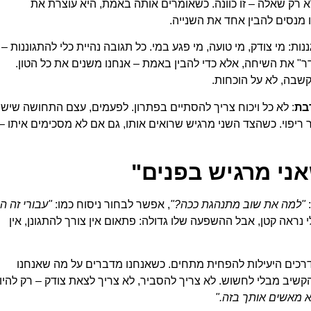
א רק שאלה – זו כוונה. כשאומרים אותה באמת, היא עוצרת את
 מנסים להבין אחד את השנייה.
ות: מי צודק, מי טועה, מי פגע במי. כל תגובה נהיית כלי להתגוננות – 
ר" את השיחה, אלא כדי להבין באמת – אנחנו משנים את כל הטון.
קשבה, לא על הוכחות.
בת
: לא כל ויכוח צריך להסתיים בפתרון. לפעמים, עצם התחושה שיש 
 ריפוי. כשהצד השני מרגיש שרואים אותו, גם אם לא מסכימים איתו –
אני מרגיש בפנים"
:
"למה את שוב מתנהגת ככה?"
, אפשר לבחור ניסוח כמו:
"עבורי זה ה
י נראה קטן, אבל ההשפעה שלו גדולה: פתאום אין צורך להתגונן, אין
דרכים היעילות להפחית מתחים. כשאנחנו מדברים על מה שאנחנו
שיב מבלי לחשוש. לא צריך להסביר, לא צריך לצאת צודק – רק להיו
א מאשים אותך בזה."