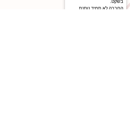
בשקט.
החברה לא תמיד נותנת
מקום לדמעות, לפגיעות,
לגעגוע.
אבל גם גבר יכול לבכות,
להתגעגע, לבקש ליווי.
טיפול רגשי לגברים הוא לא
חולשה – אלא דרך חדשה
להחזיק עוצמה דרך רגישות.
מתי כדאי