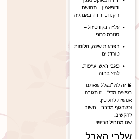
ירידה באוקסיטוצין
ודופאמין – תחושת
ריקנות, ירידה באנרגיה
עלייה בקורטיזול –
סטרס כרוני
הפרעות שינה, חלומות
טורדניים
כאבי ראש, עייפות,
לחץ בחזה
🧠 זה לא "בגלל שאתם
רגישים מדי" – זו תגובה
אנושית לחלוטין.
וכשהגוף מדבר – חשוב
להקשיב.
שם מתחיל הריפוי.
שלבי האבל