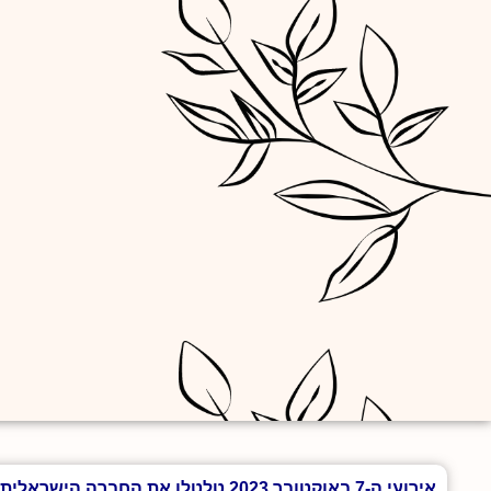
אירועי ה-7 באוקטובר 2023 טלטלו את החברה הישראלית והותירו צלקות עמוקות בלבם של רבים