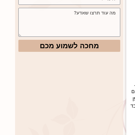
מחכה לשמוע מכם
ם
ן
בד