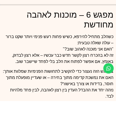
מפגש 6 – מוכנות לאהבה
מחודשת
כשהלב מתחיל להירפא, כשיש פחות רעש פנימי ויותר שקט ברור
– עולה שאלה טבעית:
"האם אני מוכנה לאהוב שוב?"
זה לא בהכרח רצון לקשר חדש כבר עכשיו – אלא רצון לבדוק,
באומץ, אם אפשר לפתוח את הלב בלי לפחד שיישבר שוב.
במפגש הזה נעצור כדי להקשיב לתחושות הפנימיות שמלוות אותך:
האם את נמשכת קדימה מתוך בחירה – או שעדיין מופעלת מתוך
חוסר, בדידות או צורך באישור?
נזהה יחד את ההבדל העדין בין רצון לאהבה, לבין פחד מלהיות
לבד.
נבדוק גם מה את לוקחת איתך מהקשר הקודם – לא כחומה, אלא
כחוכמה.