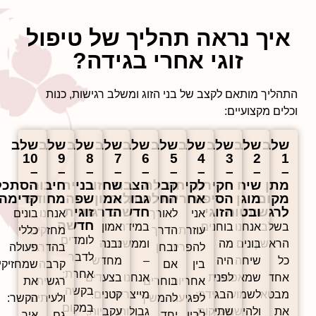
איך נראה תהליך של טיפול
זוגי אחרי בגידה?
תהליך מותאם לקצב של בני הזוג ומשלב רגישות, כנות
כלים מקצועיים:
שלב
שלב
שלב
שלב
שלב
שלב
שלב
שלב
שלב
שלב
10
9
8
7
6
5
4
3
2
1
–
–
–
–
–
–
–
–
–
–
מתן
שיח
חקירת
לקיחת
קבלת
הצבת
שחזור
בניית
חיבור
הסתכלות
מקום
מוגן
הסיפור
אחריות
החלטות
גבולות
אמון
שפה
מחודש
קדימה
לרגשות
ובטוח
הזוגי
חדשים
הדרגתי
זוגית
אני
לאורך
אנחנו
בונים
חדשה
בשלב
אנחנו
בוחנים
במידה
אמון
עוזרת
הדרך
מחזקים
כללי
לומדים
הראשון
בונים
מה
וממשיכים
נבנה
להפריד
נבחן
בהדרגה
פעולה
לדבר
כל
שיחה
היה
–
מחדש
בין
אם
קרבה
שמחזיקים
אחרת:
אחד
לפני
שמאפשרת
אנחנו
בצעדים
אחריות
בוחרים
רגשית
את
בקשה
מבטא
לשמוע
הבגידה:
מייצרים
קטנים.
לפגיעה
להמשיך
ולעיתים
הקשר:
במקום
את
ולהישמע.
שתיקות,
גבולות
עקביות,
לבין
יחד
גם
איך