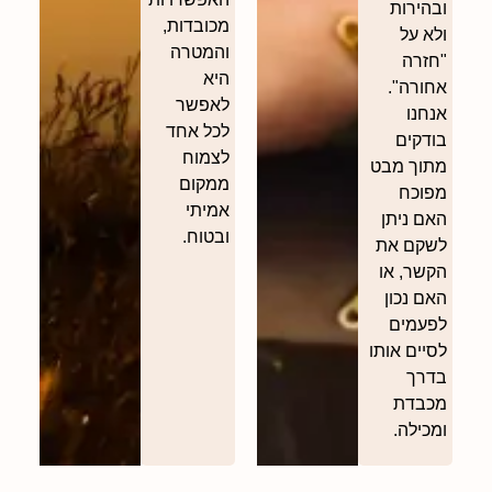
ובהירות
מכובדות,
ולא על
והמטרה
"חזרה
היא
אחורה".
לאפשר
אנחנו
לכל אחד
בודקים
לצמוח
מתוך מבט
ממקום
מפוכח
אמיתי
האם ניתן
ובטוח.
לשקם את
הקשר, או
האם נכון
לפעמים
לסיים אותו
בדרך
מכבדת
ומכילה.