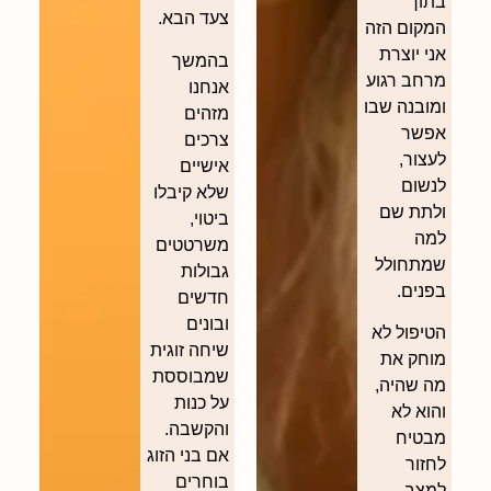
בתוך
צעד הבא.
המקום הזה
אני יוצרת
בהמשך
מרחב רגוע
אנחנו
ומובנה שבו
מזהים
אפשר
צרכים
לעצור,
אישיים
לנשום
שלא קיבלו
ולתת שם
ביטוי,
למה
משרטטים
שמתחולל
גבולות
בפנים.
חדשים
ובונים
הטיפול לא
שיחה זוגית
מוחק את
שמבוססת
מה שהיה,
על כנות
והוא לא
והקשבה.
מבטיח
אם בני הזוג
לחזור
בוחרים
למצב