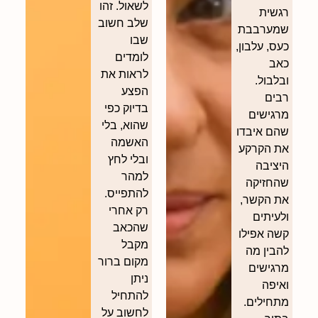
לשאול. זהו
רגשית
שלב חשוב
שמערבבת
שבו
כעס, עלבון,
לומדים
כאב
לראות את
ובלבול.
הפצע
רבים
בדיוק כפי
מרגישים
שהוא, בלי
שהם איבדו
האשמה
את הקרקע
ובלי לחץ
היציבה
למהר
שהחזיקה
להתפייס.
את הקשר,
רק אחרי
ולעיתים
שהכאב
קשה אפילו
מקבל
להבין מה
מקום ברור
מרגישים
ניתן
ואיפה
להתחיל
מתחילים.
לחשוב על