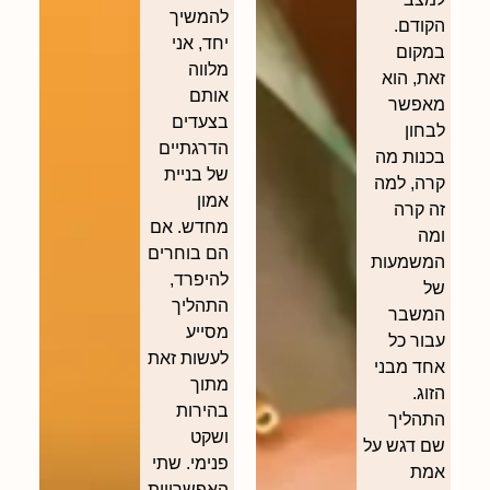
להמשיך
הקודם.
יחד, אני
במקום
מלווה
זאת, הוא
אותם
מאפשר
בצעדים
לבחון
הדרגתיים
בכנות מה
של בניית
קרה, למה
אמון
זה קרה
מחדש. אם
ומה
הם בוחרים
המשמעות
להיפרד,
של
התהליך
המשבר
מסייע
עבור כל
לעשות זאת
אחד מבני
מתוך
הזוג.
בהירות
התהליך
ושקט
שם דגש על
פנימי. שתי
אמת
האפשרויות