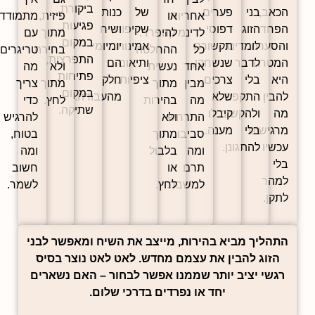
ביקורת,
הכאב,
בני
פערים,
של
כנות
אחריות
או
פיזית,
מתמודדים
פגיעות
הפחד
הזוג
דפוסי
שקיפות,
ושיח
לדינמיקה.
להיפרד.
מתוך
עם
במקום
והסערה.
לומדים
תקשורת
אמינות
יומיומי
כל
ההחלטה
בחירה
טריגרים,
התפרצות,
המטרה
לדבר
שנשחקו,
ותיאום
הם
אחד
נעשית
ולא
מה
פתיחות
היא
בלי
צרכים
ציפיות.
חלק
מבין
מתוך
מתוך
צריך
במקום
להבין
התקפה
שלא
מהעבודה.
מה
בהירות
לחץ.
כדי
שתיקה.
מה
ולהקשיב
קיבלו
התרחש
ולא
להרגיש
מרגישים
בלי
מענה.
סביבו
מתוך
בטוח,
עכשיו
להתגונן.
ומה
בלבול
ומה
בלי
תרם
או
חשוב
למהר
למשבר.
לחץ.
לשמר.
לתקן.
התהליך מביא בהירות, מייצב את השיח ומאפשר לבני
הזוג להבין את עצמם מחדש. לאט לאט נוצר בסיס
רגשי יציב יותר שממנו אפשר לבחור – האם נשארים
יחד או נפרדים בדרכי שלום.