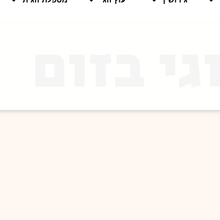
גי בזום