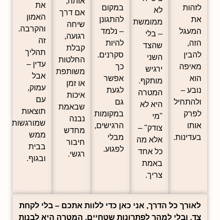
אותה,
את
לזהות
במקום
לא
אם דרך
האמון
את
להתגונן
ממומשת
שיחה
והקרבה.
המעגל
– נלמד
– בלי
רגועה,
זה
הזה,
להיות
שהצד
קבלת
תהליך
להבין
סקרנים.
השני
החלטות
עדין –
מאיפה
כך
ירגיש
משותפת
אבל
הוא
אפשר
מותקף.
או זמן
עמוק,
נובע –
לגעת
המטרה
איכות
עם
ולהתחיל
גם
היא לא
שבאמת
תוצאות
לפרק
במקומות
"מי
נבנה
שמורגשות
אותו
הרגישים,
צודק" –
מחדש
ממש
בעדינות.
מבלי
אלא מה
חיבור
בבית
לפגוע.
כל אחד
רגשי.
ובגוף.
באמת
צריך.
לאורך כל הדרך, אני כאן כדי ללוות אתכם – בלי לקחת
צד, ובלי למהר לפתרונות שטחיים. המטרה היא לבנות