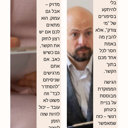
בלי
מדויק –
להיתקע
אבל גם
בסיפורים
עמוק. הוא
של "מי
מתאים
צודק", אלא
לכם אם יש
להבין מה
רצון לחזק
באמת
את הקשר,
חסר לכל
גם כשיש
אחד מכם
כאב. אם
בתוך
אתם
הקשר.
מרגישים
שניסיתם
הגישה
"להסתדר
הממוקדת
לבד" וזה
מבוססת
פשוט לא
על בניית
עובד – יכול
ביטחון
להיות שזה
רגשי – כזה
הזמן
שמאפשר
לעצור,