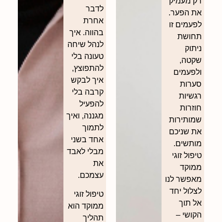
רק מעמיק
לדבר
את הפער.
אחרת
לפעמים זו
בהווה. איך
תחושת
לנהל שיחה
ניתוק
טעונה בלי
שקטה,
להתפוצץ,
ולפעמים
איך לבקש
סערות
קרבה בלי
רגשיות
להפעיל
חוזרות
מגננה, ואיך
שמותירות
לתמוך
את שניכם
אחד בשני
מותשים.
מבלי לאבד
טיפול זוגי
את
ממוקד
עצמכם.
מאפשר לנו
לצלול יחד
טיפול זוגי
אל תוך
ממוקד הוא
הקושי –
תהליך