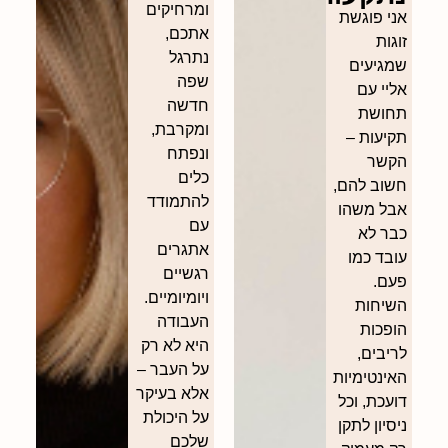
ומרחיקים
אני פוגשת
אתכם,
זוגות
נתרגל
שמגיעים
שפה
אליי עם
חדשה
תחושת
ומקרבת,
תקיעות –
ונפתח
הקשר
כלים
חשוב להם,
להתמודד
אבל משהו
עם
כבר לא
אתגרים
עובד כמו
רגשיים
פעם.
ויומיומיים.
השיחות
העבודה
הופכות
היא לא רק
לריבים,
על העבר –
האינטימיות
אלא בעיקר
דועכת, וכל
על היכולת
ניסיון לתקן
שלכם