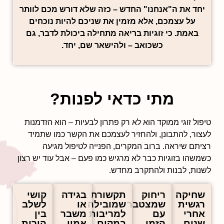
יחד את ה"אנחנו" החדש – כזה שלא דורש מכם לוותר
על עצמכם, אלא מזמין את שניכם להיות נוכחים
באמת. כי זוגיות בריאה מתחילה ביכולת לדבר, גם
כשכואב – ולהישאר שם, יחד.
מתי כדאי לפנות?
טיפול זוגי ממוקד הוא לא רק פתרון לבעיות – הוא הזדמנות
לעצור, להתבונן, ולהחזיר לעצמכם את הקשר כמו שתמיד
רציתם שיראה. ברוב המקרים, הפנייה לטיפול מגיעה
כשמשהו בזוגיות כבר לא מרגיש כמו פעם – אבל עוד יש רצון
לשנות, לבנות ולהתקרב מחדש.
שחיקה
ריחוק
תקשורת
בגידה
קושי
רגשית
שמצטבר
שמובילה
או
לשלב
אחרי
עם
למריבות
משבר
בין
שנים
הזמן
במקום
אמון
הורות