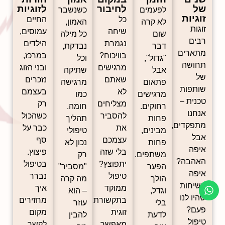
של
לחיבור
לזוגיות
לפעמים
כשנשבר
זוגיות
כל
החיים
לא קרה
האמון,
זוגות
שיחה
עמוסים,
שום
כל מילה
רבים
נגמרת
הילדים
דבר
נבדקת,
מתארים
בוויכוח?
במרכז,
"גדול",
וכל
תחושה
מרגישים
ובני הזוג
אבל
שתיקה
של
שאתם
נזכרים
פתאום
מרגישה
שותפות
לא
בעצמם
מרגישים
כמו
טכנית –
מצליחים
רק
רחוקים.
חומה.
אנחנו
להסביר
כשהכול
פחות
תהליך
מתפקדים,
את
כבר על
מבינים,
טיפולי
אבל
עצמכם
סף
פחות
נכון לא
איפה
בלי שזה
פיצוץ.
משתפים.
רק
האהבה?
יתפוצץ?
בטיפול
הפער
"מסביר"
איפה
טיפול
נברר
הולך
מה קרה
השיחות
ממוקד
איך
וגדל,
– הוא
שהיו לנו
בתקשורת
מחזירים
בלי
עוזר
פעם?
זוגית
מקום
לדעת
להבין
טיפול
מאפשר
לקשר