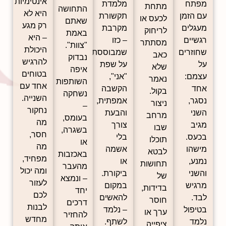
אינטימיות
מפתח
מלמדת
מתחת
התחושה
היא לא
עם הזמן
תקשורת
לכעס או
שאתם
רק מגע
מעגלים
מקרבת
לריחוק
באמת
– היא
רגשיים
– כזו
מסתתר
"צוות".
היכולת
שחוזרים
שמבוססת
כאב
נבדוק
להרגיש
על
על שפת
שלא
איפה
בטוחים
עצמם:
"אני",
נאמר
השותפות
אחד עם
אחד
הקשבה
בקול.
נשחקה
השנייה.
נסגר,
אמפתית,
ניצור
–
נחקור
השני
והבעת
מרחב
בעומס,
מה
מגיב
צורך
שבו
בשגרה,
חסר,
בכעס.
בלי
תוכלו
או
מה
מישהו
אשמה
לבטא
באכזבות
מפחיד,
נמנע,
או
תחושות
מהעבר
ומה יכול
והשני
ביקורת.
של
– ונמצא
לעזור
מרגיש
במקום
בדידות,
יחד
לכם
לבד.
להאשים
חוסר
דרכים
לבנות
בטיפול
– נלמד
ערך או
להחזיר
מחדש
נלמד
לשתף.
ציפייה