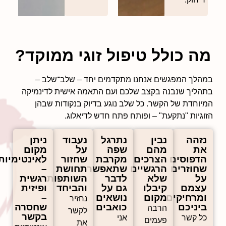
מה כולל טיפול זוגי ממוקד?
במהלך המפגשים אנחנו מתקדמים יחד – שלב־שלב –
בתהליך שנבנה בקצב שלכם ועם התאמה אישית לדינמיקה
המיוחדת של הקשר. כל שלב נוגע בדיוק בנקודות שבהן
הזוגיות "נתקעת" – ופותח פתח חדש לדיאלוג.
נזהה
נבין
נתרגל
נעבוד
ניתן
את
מהם
שפה
על
מקום
הדפוסים
הצרכים
מקרבת
שחזור
לאינטימיות
שחוזרים
הרגשיים
שתאפשר
תחושת
–
על
שלא
לדבר
השותפות
רגשית
עצמם
קיבלו
גם על
והביחד
ופיזית
ומרחיקים
מקום
נושאים
–
נחזיר
ביניכם
כואבים
שחסרה
הרבה
לקשר
בקשר
כל קשר
אני
פעמים
את