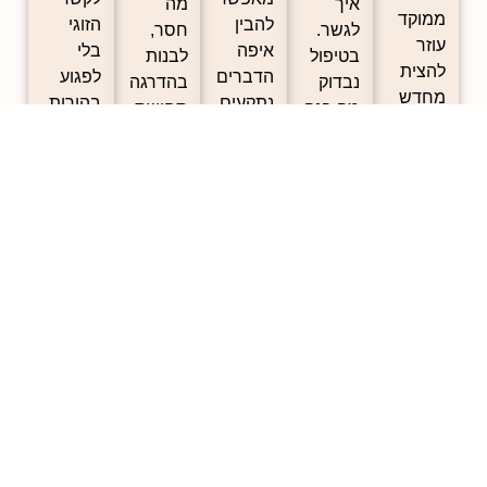
איך
מה
ממוקד
להבין
הזוגי
לגשר.
חסר,
עוזר
איפה
בלי
בטיפול
לבנות
להצית
הדברים
לפגוע
נבדוק
בהדרגה
מחדש
נתקעים
בהורות
מה בנה
תחושת
את
–
– ואיך
את
ביטחון
הקשר,
ולתרגל
מדברים
הריחוק
חדשה,
לא דרך
כלים
גם
– ונעזור
ולאפשר
נוסטלגיה
שיכולים
כהורים
לכם
לשני
– אלא
לשנות
וגם כזוג,
להתחיל
הצדדים
באמצעות
את
בלי
לדבר
להביע
בנייה
הדינמיקה
לדרוס
מחדש,
רגשות
אמיתית
כבר
זה את
מתוך
בלי
של שיח
מהמפגש
זה
כנות
לפחד
רגשי
הראשון.
בדרך.
וביטחון
מהתגובה.
חדש
רגשי.
שמתאים
לעכשיו.