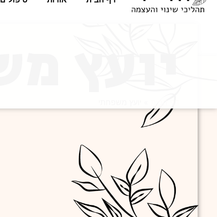
יועץ מש
דף הבית
»
יועץ משפחתי