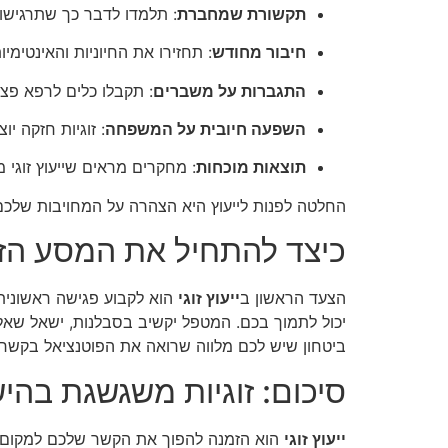
תקשורת שמחברת
: תלמדו לדבר כך שתרגישו 
חיבור מחודש
: תחזירו את החיוניות והאינטימי
התגברות על משברים
: תקבלו כלים לרפא פצעי
השפעה חיובית על המשפחה
: זוגיות חזקה י
תוצאות מוכחות
: מחקרים מראים שייעוץ זוגי משפר את הקשר ב-70%
החלטה לפנות לייעוץ היא הצהרה על המחויבות שלכ
כיצד להתחיל את המסע הזו
הצעד הראשון ב
ייעוץ זוגי
הוא לקבוע פגישה ראשונית 
יכול לתמוך בכם. המטפל יקשיב בסבלנות, ישאל שאלו
ביטחון שיש לכם מלווה שרואה את הפוטנציאל בקשר ש
סיכום: זוגיות משגשגת בהי
ייעוץ זוגי
הוא הזמנה להפוך את הקשר שלכם למקום של