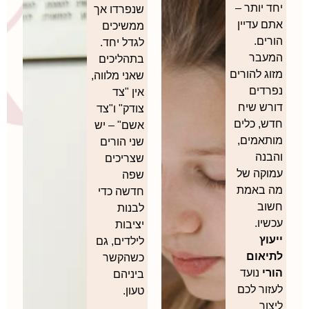
יחד יותר –
שנפרדו אך
אתם עדיין
ממשיכים
הורים.
לגדל יחד.
המעבר
בתהליכים
מזוג להורים
שאני מלווה,
נפרדים
אין "צד
דורש שיח
צודק" ו"צד
חדש, כלים
אשם" – יש
מותאמים,
שני הורים
והבנה
שצריכים
עמוקה של
שפה
מה באמת
חדשה כדי
חשוב
לבנות
עכשיו.
יציבות
ייעוץ
לילדים, גם
לתיאום
כשהקשר
הורי
נועד
ביניהם
לעזור לכם
טעון.
ליצור