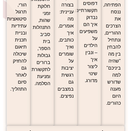
דפוסים
הפתיחה,
בצורה
הורי,
חלוקת
תקשורתיים,
ננסח
עניינית:
תרגול
זמני
נבדוק
את
מה
סיטואציות
שהות,
איך הם
הצרכים
אומרים,
עתידיות
התנהלות
משפיעים
ההוריים,
איך
ובניית
סביב
על
ונתחיל
כותבים,
תכנית
בית
הילדים
להבחין
ואיך
תיאום
הספר,
– ונבין
בין מה
שומרים
שיכולה
גבולות
איך
"שהיה
על
להחזיק
ברורים
ליצור
ביניכם"
יציבות
גם
לתקשורת
שינוי
למה
רגשית
לאחר
ומניעת
מדורג.
שדורש
גם
סיום
הסלמה.
מענה
במצבים
התהליך.
היום
נפיצים.
כהורים.