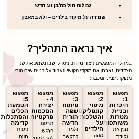
גבולות מול בת/בן זוג חדש
שמירה על מיקוד בילדים – ולא במאבק
איך נראה התהליך?
במהלך המפגשים ניצור מרחב ניטרלי שבו נשמע את שני
הצדדים, נאבחן את מוקדי הקושי ונעבוד על בניית שיח הורִי
ממוקד, ענייני ומכבד:
מפגש
מפגש
מפגש
מפגש
מפגש
5:
4 -
3:
2:
1:
היכרות
מיפוי
פיתוח
יצירת
הטמעת
ובניית
קונפליקטים
שפה
הסכמות
הכלים
מטרות
והשלכותיהם
הורית
פרקטיות
והסתכלות
משותפות
על
חדשה
קדימה
תרגום
הילדים
נבין את
נלמד
ניסוח
הרגש
נזהה
נקודת
לתקשר
חוזה
להסכמות: