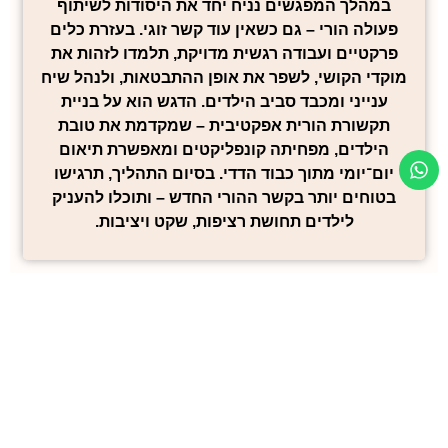
במהלך המפגשים נניח יחד את היסודות לשיתוף
פעולה הורי – גם כשאין עוד קשר זוגי. בעזרת כלים
פרקטיים ועבודה רגשית מדויקת, תלמדו לזהות את
מוקדי הקושי, לשפר את אופן ההתבטאות, ולנהל שיח
ענייני ומכבד סביב הילדים. הדגש הוא על בניית
תקשורת הורית אפקטיבית – שמקדמת את טובת
הילדים, מפחיתה קונפליקטים ומאפשרת תיאום
יום־יומי מתוך כבוד הדדי. בסיום התהליך, תרגישו
בטוחים יותר בקשר ההורי החדש – ותוכלו להעניק
לילדים תחושת רציפות, שקט ויציבות.
צרו קשר
השאירו
פרטים
ואחזור
אליכם
תוך 24