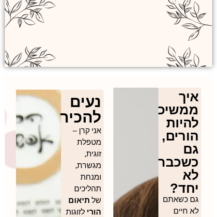
איך
נעים
ממשיכים
להכיר
להיות
אני קרן –
הורים,
מטפלת
גם
זוגית,
כשכבר
מגשרת,
לא
ומנחת
יחד?
תהליכים
גם כשאתם
של
תיאום
לא חיים
הורי
לזוגות