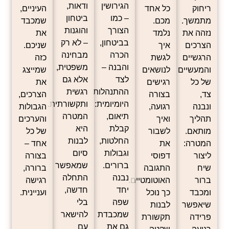
הגירושין
ודאות,
ריחוק
כל אחד
העיניים,
– כמו
ביטחון
מתמשך.
מכם.
שמכבד
הצורך
והוגנות
נזהה את
נלמד
את
בביטחון,
– לא רק
הצרכים
איך
שניכם.
הכרה
מבחינה
הרגשיים
לגשת
כזה
והבנה –
משפטית,
והמעשיים
לנושאים
שמייצג
לצד
אלא גם
של כל
רגישים
את
ההתנהלות
רגשית
צד,
בצורה
הצרכים,
היומיומית:
ותקשורתית.
ונבנה
רגועה,
הגבולות
תיאום,
המטרה
תהליך
ואיך
והערכים
קבלת
היא
מותאם.
לשבור
של כל
החלטות,
לבנות
המטרה:
את
אחד –
וגבולות
סיום
ליצור
דפוסי
בצורה
ברורים.
שמאפשר
שיח
התגובה
ברורה,
נבנה
התחלה
ברור
האוטומטיים.
רגישה
יחד
חדשה,
ומכבד
כך נוכל
ועניינית.
שפה
בלי
שיאפשר
לבנות
שמכבדת
להישאר
פרידה
תקשורת
גם את
עם