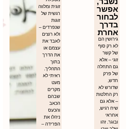
נשבר,
זוגית ומלווה
אפשר
רגשית של
לבחור
זוגות
בדרך
שנפרדים –
אחרת
ולא רוצים
גירושין הם
לאבד את
לא רק סוף
עצמם או
של קשר
את הדרך
זוגי – אלא
בתוך
גם התחלה
התהליך.
של פרק
ראיתי לא
חדש,
מעט
שדורש לא
מקרים
רק החלטות
שבהם
– אלא גם
הכאב
שיח רגיש,
והכעס
אחראי
ניהלו את
ובוגר. זהו
הפרידה –
שלב שבו