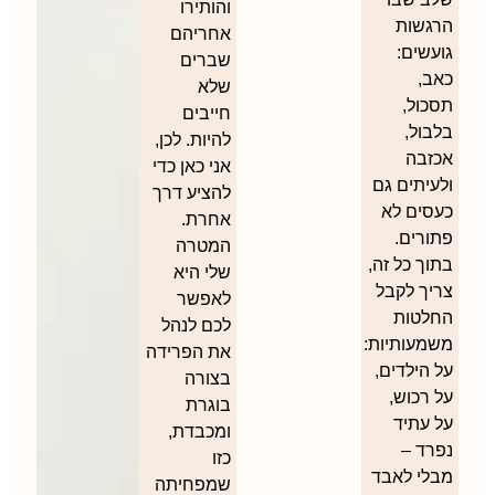
והותירו
הרגשות
אחריהם
גועשים:
שברים
כאב,
שלא
תסכול,
חייבים
בלבול,
להיות. לכן,
אכזבה
אני כאן כדי
ולעיתים גם
להציע דרך
כעסים לא
אחרת.
פתורים.
המטרה
בתוך כל זה,
שלי היא
צריך לקבל
לאפשר
החלטות
לכם לנהל
משמעותיות:
את הפרידה
על הילדים,
בצורה
על רכוש,
בוגרת
על עתיד
ומכבדת,
נפרד –
כזו
מבלי לאבד
שמפחיתה