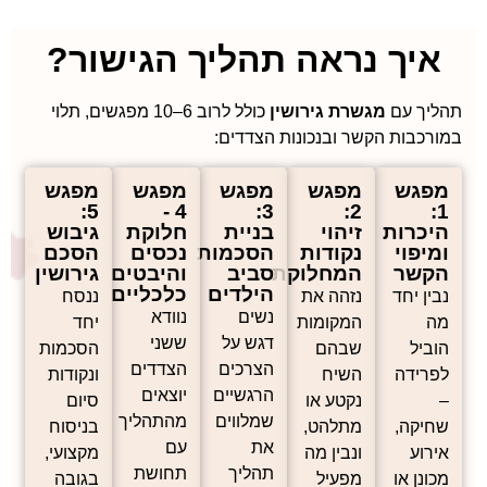
איך נראה תהליך הגישור?
תהליך עם
מגשרת גירושין
כולל לרוב 6–10 מפגשים, תלוי
במורכבות הקשר ובנכונות הצדדים:
מפגש
מפגש
מפגש
מפגש
מפגש
5:
4 -
3:
2:
1:
היכרות
זיהוי
בניית
חלוקת
גיבוש
ומיפוי
נקודות
הסכמות
נכסים
הסכם
הקשר
המחלוקת
סביב
והיבטים
גירושין
הילדים
כלכליים
נבין יחד
נזהה את
ננסח
נשים
נוודא
מה
המקומות
יחד
דגש על
ששני
הוביל
שבהם
הסכמות
הצרכים
הצדדים
לפרידה
השיח
ונקודות
הרגשיים
יוצאים
–
נקטע או
סיום
שמלווים
מהתהליך
שחיקה,
מתלהט,
בניסוח
את
עם
אירוע
ונבין מה
מקצועי,
תהליך
תחושת
מכונן או
מפעיל
בגובה