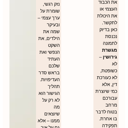
את הכבוד
נזק רגשי,
העצמי או
שומרת על
את היכולת
ערך עצמי –
לתקשר.
ובעיקר
כאן בדיוק
שמה את
נכנסת
הילדים, את
לתמונה
השקט
מגשרת
הנפשי ואת
גירושין
–
העתיד
לא
שלכם
כשופטת,
בראש סדר
לא כעורכת
העדיפויות.
דין, אלא
תהליך
כמי שיוצרת
הגישור הוא
עבורכם
לא רק על
מרחב
מה
בטוח לדבר
שיוצאים
בו אחרת.
ממנו – אלא
תפקידה
גם על איך