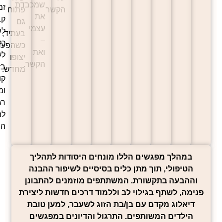
שמכבדת
זמנים
הקשר
פתוח
את
קבועים
גם
עצמי
לשיחה,
בעתיד,
–
כלים
כשהפערים
ואת
לעצירה
יצופו
הקשר.
בזמן
מחדש.
קונפליקט,
ומרחב
רגשי
להמשך
הצמיחה.
במהלך מפגשים הללו מונחים היסודות לתהליך
הטיפולי, תוך מתן כלים בסיסיים לשיפור ההבנה
ההבעה בתקשורת. המשתתפים מוזמנים להתבונן
ימה, לשתף בגילוי לב וללמוד דרכים חדשות ליצירת
דיאלוג מקדם עם בן/בת הזוג לשעבר, למען טובת
הילדים המשותפים. התרגול והדיונים במפגשים