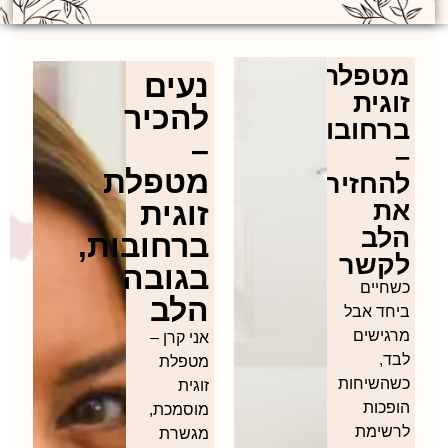
טפלת
נעים
גית
להכיר
חובות
–
מטפלת
חזיר
ת
זוגית
לב
ברחובות,
קשר
בגובה
חיים
הלב
חד אבל
גישים
אני קרן –
ד,
מטפלת
השיחות
זוגית
פכות
מוסמכת,
שימת
מגשרת