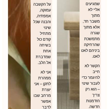
גיעים
על הקשבה
י לא
עמוקה,
וך
אמפתיה,
בר חד,
והבנה שכל
א מתוך
שינוי
רה
מתחיל
משכת
קודם כול
רחיקה
בשיחה
ניהם לאט
אחת
ט.
שמדברת
אל הלב.
שר לא
ב
אני לא
יגמר כדי
ממהרת
ור שינוי
לתקן – אני
הוא רק
יוצרת
יך
מרחב שבו
דמנות
אפשר
שה.
לדבר