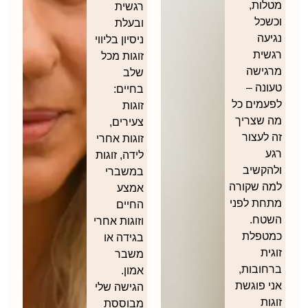
לות,
רגשית
שכל
ובעלת
עה
ניסיון בליווי
שית
זוגות מכל
גישה
שלב
ונה –
בחיים:
עמים כל
זוגות
 שצריך
צעירים,
לעצור
זוגות אחרי
ע
לידה, זוגות
הקשיב
במשברי
ה שקורה
אמצע
חת לפני
החיים
טח.
וזוגות אחרי
טפלת
בגידה או
ית
משבר
חובות,
אמון.
י פוגשת
הגישה שלי
ות
מבוססת