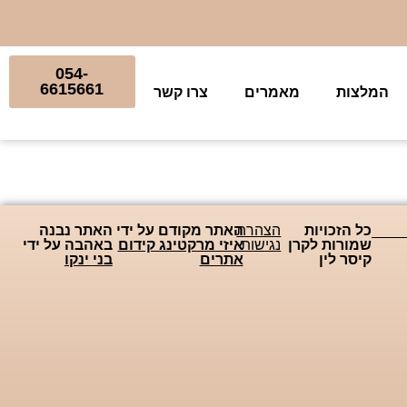
054-
6615661
המלצות
מאמרים
צרו קשר
כל הזכויות
הצהרת
האתר מקודם על ידי
האתר נבנה
שמורות לקרן
נגישות
איזי מרקטינג קידום
באהבה על ידי
קיסר לין
אתרים
בני
ינקו