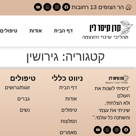
לתוכן
הר הצופים 13 רחובות
דף הבית
אודות
טיפולים
קטגוריה:
גירושין
ניווט כללי
טיפולים
דף הבית
זוגות/גרושים
"ניסיתי לשנות את
העולם
אודות
גברים
ולא הצלחתי,
טיפולים
נשים
שיניתי את עצמי
והשתנה כל עולמי."
המלצות
מאמרים