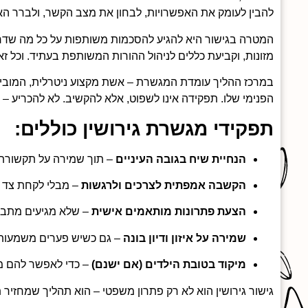
להבין לעומק את האפשרויות, לבחון את מצב הקשר, ולברר ה
המטרה בגישור היא להגיע להסכמות משותפות על כל מה שדרו
מזונות, וקביעת כללים לניהול ההורות המשותפת בעתיד. וכל ז
במרכז ההליך עומדת המגשרת – אשת מקצוע ניטרלית, המובילה
הפנימי שלו. תפקידה אינו לשפוט, אלא להקשיב. לא להכריע –
תפקידי מגשרת גירושין כוללים:
הנחיית שיח בגובה העיניים
– תוך שמירה על תקשורת
הקשבה אמפתית לצרכים ולרגשות
– מבלי לקחת צד
הצעת פתרונות מותאמים אישית
– שלא מגיעים מתבנ
שמירה על איזון ודיון בונה
– גם כשיש פערים משמעותי
מיקוד בטובת הילדים (אם ישנם)
– כדי לאפשר להם מ
גישור גירושין הוא לא רק פתרון משפטי – הוא תהליך שמחזי